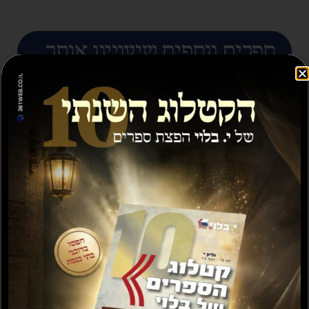
ספרים נוספים שיעניינו אותך...
מבצע
תשועה ברוב יועץ
תשובה מאת הרב ראובן
לויכטר שליטא
₪
35.00
₪
15.00
₪
20.00
–
₪
30.00