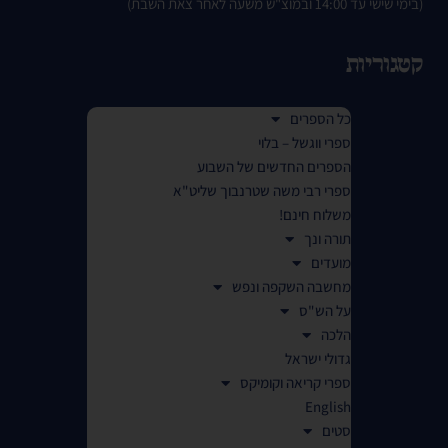
(בימי שישי עד 14:00 ובמוצ"ש משעה לאחר צאת השבת)
קטגוריות
כל הספרים
ספרי ווגשל – בלוי
הספרים החדשים של השבוע
ספרי רבי משה שטרנבוך שליט"א
משלוח חינם!
תורה ונך
מועדים
מחשבה השקפה ונפש
על הש"ס
הלכה
גדולי ישראל
ספרי קריאה וקומיקס
English
סטים