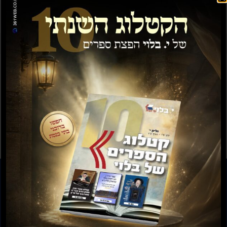
תשועה ברוב יועץ
תשובה מאת הרב ראובן
לויכטר שליטא
₪
35.00
₪
15.00
₪
20.00
–
₪
30.00