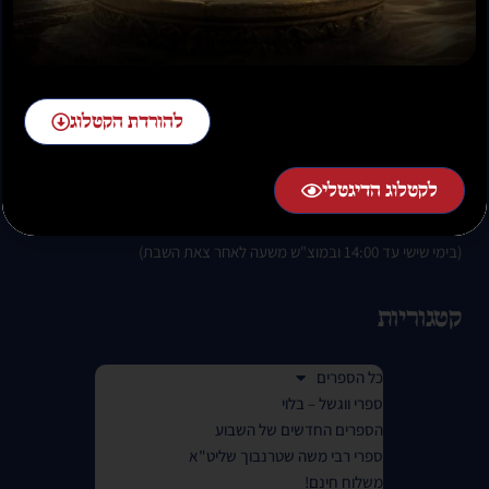
להזמנות חייגו:
02-58-58-58-1 שלוחה 2
להורדת הקטלוג
לקטלוג הדיגטלי
בימים א-ה בין השעות 07:00 בבוקר עד 01:00 בלילה.
(בימי שישי עד 14:00 ובמוצ"ש משעה לאחר צאת השבת)
קטגוריות
כל הספרים
ספרי ווגשל – בלוי
הספרים החדשים של השבוע
ספרי רבי משה שטרנבוך שליט"א
משלוח חינם!