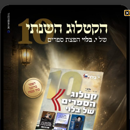
מבצע
תשועה ברוב יועץ
תשובה מאת הרב ראובן
לויכטר שליטא
₪
35.00
₪
15.00
₪
20.00
–
₪
30.00