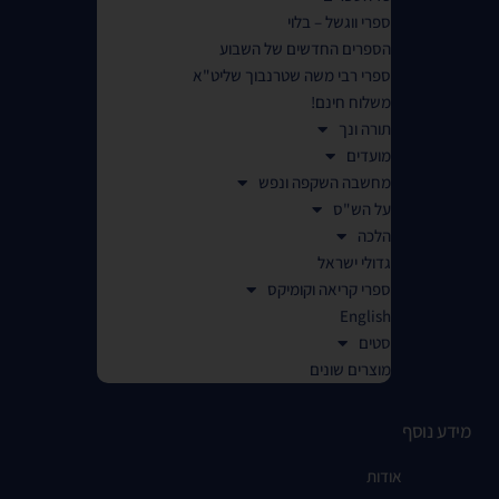
ספרי ווגשל – בלוי
הספרים החדשים של השבוע
ספרי רבי משה שטרנבוך שליט"א
משלוח חינם!
תורה ונך
מועדים
מחשבה השקפה ונפש
על הש"ס
הלכה
גדולי ישראל
ספרי קריאה וקומיקס
English
סטים
מוצרים שונים
מידע נוסף
אודות