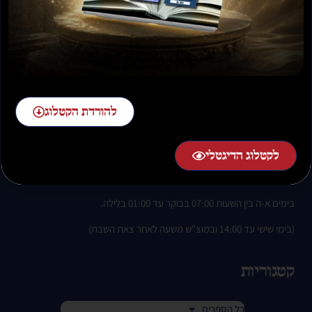
להזמנות חייגו:
להורדת הקטלוג
02-58-58-58-1 שלוחה 2
לקטלוג הדיגטלי
בימים א-ה בין השעות 07:00 בבוקר עד 01:00 בלילה.
(בימי שישי עד 14:00 ובמוצ"ש משעה לאחר צאת השבת)
קטגוריות
כל הספרים