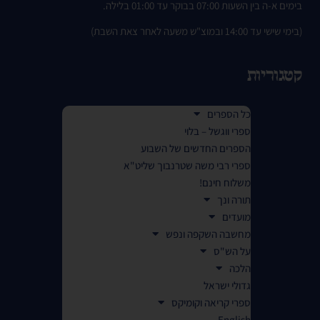
בימים א-ה בין השעות 07:00 בבוקר עד 01:00 בלילה.
(בימי שישי עד 14:00 ובמוצ"ש משעה לאחר צאת השבת)
קטגוריות
כל הספרים
ספרי ווגשל – בלוי
הספרים החדשים של השבוע
ספרי רבי משה שטרנבוך שליט"א
משלוח חינם!
תורה ונך
מועדים
מחשבה השקפה ונפש
על הש"ס
הלכה
גדולי ישראל
ספרי קריאה וקומיקס
English