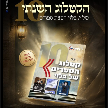
שיר השירים המבואר
משלי המבואר חכמת
שמן המור
המוסר
₪
28.00
מידע נוסף
הוספה לסל