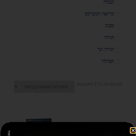
קבלה
קריאה וקומיקס
שבת
תורה
תורה ונך
תפילה
מציגים את כל ⁦3⁩ התוצאות