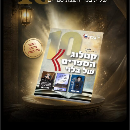
₪
100.00
₪
149.00
בחר אפשרויות
הוספה לסל
משניות הדף היומי
ירושלמי מפורש ומבואר
מהדורת הלפרין
/ ברכות / פאה דמאי /
כלאים שביעית / מעשר
₪
50.00
שני חלה ערלה /
תרומות ומעשרות /