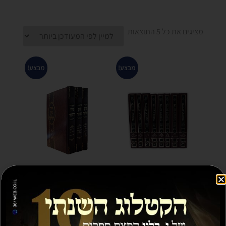
מציגים את כל ⁦5⁩ התוצאות
מבצע!
מבצע!
משניות יד נחום הדפסה
שיעורי עיון התלמוד –
חדשה
הגאון רבי אבא ברמן
זצל
₪
120.00
–
₪
30.00