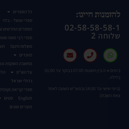
כל הספרים
להזמנות חייגו:
ספרי ווגשל – בלוי
02-58-58-58-1
הספרים החדשים ש
שלוחה 2
ספרי רבי משה שטר
משלוח חינם!
תור
מועדים
מחשבה השקפה ונפ
בימים א-ה בין השעות 07:00 בבוקר עד 01:00
על הש"ס
הלכ
בלילה.
גדולי ישראל
(בימי שישי עד 14:00 ובמוצ"ש משעה לאחר
ספרי קריאה וקומיק
צאת השבת)
English
סטים
מוצרים שונים