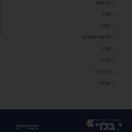
על השס
פסח
קבלה
קריאה וקומיקס
שבת
תורה
תורה ונך
תפילה
קטגוריות