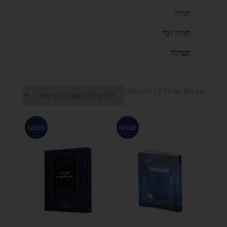
תורה
תורה ונך
תפילה
מציגים את כל ⁦13⁩ התוצאות
מבצע!
מבצע!