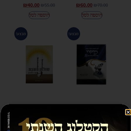
₪
40.00
₪
60.00
₪
55.00
₪
70.00
הוספה לסל
הוספה לסל
מבצע!
מבצע!
מחקרו של זאטוט –
שולחן השבת יחד עם
הרב פיירמן
הילדים – הרב פיירמן
₪
35.00
₪
20.00
₪
40.00
₪
30.00