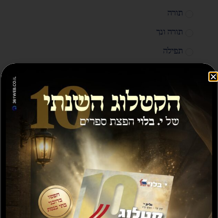
תורה
תורה ונך
תפילה
מציגים את כל ⁦3⁩ התוצאות