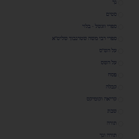
נך
סטים
ספרי ווגשל - בלוי
ספרי רבי משה שטרנבוך שליט"א
על הש"ס
על השס
פסח
קבלה
קריאה וקומיקס
שבת
תורה
תורה ונך