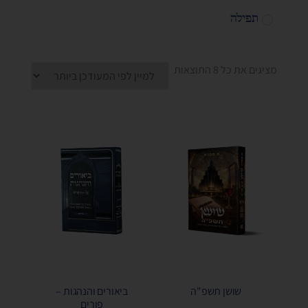
תפילה
מציגים את כל ⁦8⁩ התוצאות
שושן תשפ"ה
ביאורים והנהגות –
פורים