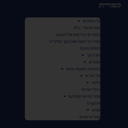
קטגוריות
כל הספרים
ספרי ווגשל – בלוי
הספרים החדשים של השבוע
ספרי רבי משה שטרנבוך שליט"א
משלוח חינם!
תורה ונך
מועדים
מחשבה השקפה ונפש
על הש"ס
הלכה
גדולי ישראל
ספרי קריאה וקומיקס
English
סטים
מוצרים שונים