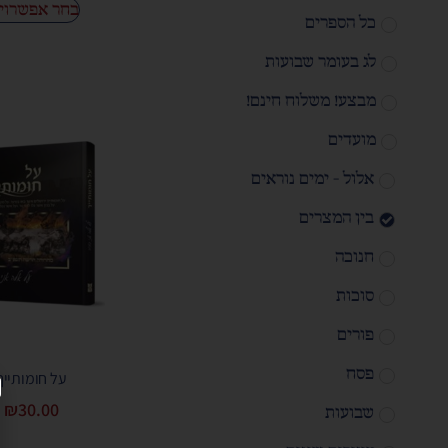
בחר אפשרוי
כל הספרים
לג בעומר שבועות
מבצע! משלוח חינם!
מועדים
אלול - ימים נוראים
בין המצרים
חנוכה
סוכות
פורים
פסח
על חומותייך
₪
30.00
שבועות