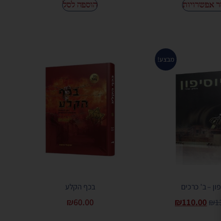
 אפשרויות
הוספה לסל
מבצע!
פון – ב' כרכים
בכף הקלע
₪
60.00
₪
110.00
₪
1