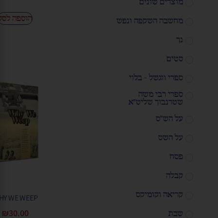
מוצרים שונים
הוספה לסל
מחשבה השקפה ונפש
נך
סטים
ספרי ווגשל - בלוי
ספרי רבי משה
שטרנבוך שליט"א
על הש"ס
על השס
פסח
קבלה
קריאה וקומיקס
HY WE WEEP
₪
30.00
שבת