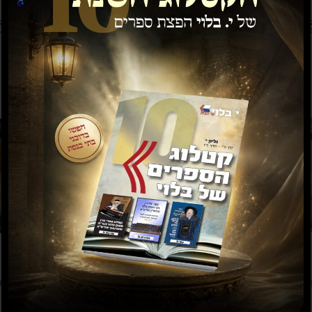
הוספה לסל
ה
W
קינות לט' באב נחמו עמי
קינות ל
ספרד