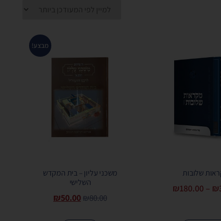
מבצע!
אות שלובות
משכני עליון – בית המקדש
השלישי
₪
180.00
–
₪
₪
50.00
₪
80.00