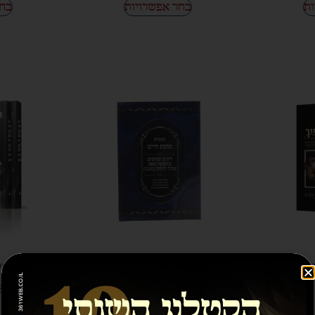
ות
בחר אפשרויות
בחר
קונטרס סוכת חיים – ט' באב
יוסי
שחל בשבת
35.00
₪
10.00