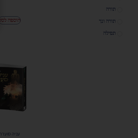
תורה
הוספה לסל
תורה ונך
תפילה
עניה סוערה