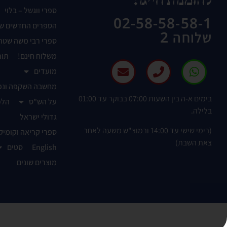
להזמנות חייגו:
ספרי ווגשל – בלוי
02-58-58-58-1
הספרים החדשים ש
שלוחה 2
ספרי רבי משה שטר
משלוח חינם!
תור
מועדים
מחשבה השקפה ונפ
בימים א-ה בין השעות 07:00 בבוקר עד 01:00
על הש"ס
הלכ
בלילה.
גדולי ישראל
(בימי שישי עד 14:00 ובמוצ"ש משעה לאחר
ספרי קריאה וקומיק
צאת השבת)
English
סטים
מוצרים שונים