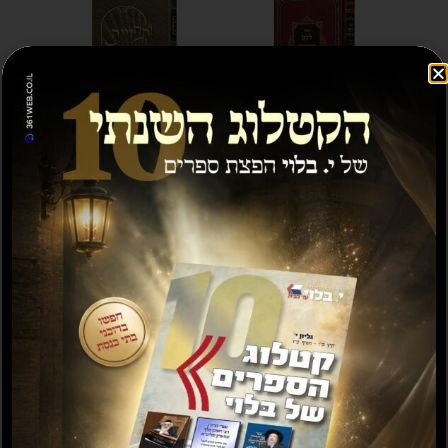
לקט רשימות – בעניני
ותחזינה
בית המקדש
₪
25.00
₪
20.00
הוספה לסל
הוספה לסל
מבצע!