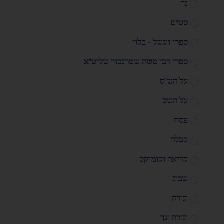
נך
סטים
ספרי ווגשל - בלוי
ספרי רבי משה שטרנבוך שליט"א
על הש"ס
על השס
פסח
קבלה
קריאה וקומיקס
שבת
תורה
תורה ונך