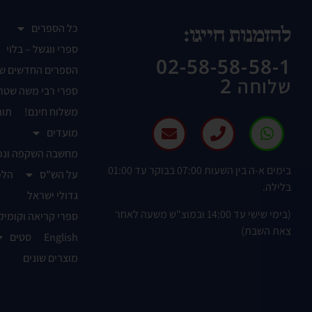
כל הספרים
להזמנות חייגו:
ספרי ווגשל – בלוי
02-58-58-58-1
הספרים החדשים ש
שלוחה 2
ספרי רבי משה שטר
משלוח חינם!
תור
מועדים
מחשבה השקפה ונפ
בימים א-ה בין השעות 07:00 בבוקר עד 01:00
על הש"ס
הלכ
בלילה.
גדולי ישראל
(בימי שישי עד 14:00 ובמוצ"ש משעה לאחר
ספרי קריאה וקומיק
צאת השבת)
English
סטים
מוצרים שונים