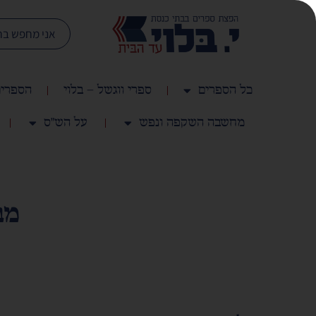
כל הספרים
ספרי ווגשל – בלוי
הספרים
מחשבה השקפה ונפש
על הש"ס
מב