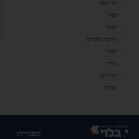
על השס
פסח
קבלה
קריאה וקומיקס
שבת
תורה
תורה ונך
תפילה
קטגוריות