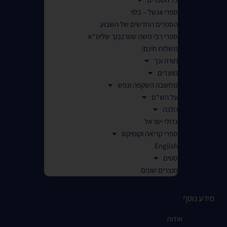
ספרי ווגשל – בלוי
הספרים החדשים של השבוע
ספרי רבי משה שטרנבוך שליט"א
משלוח חינם!
תורה ונך
מועדים
מחשבה השקפה ונפש
על הש"ס
הלכה
גדולי ישראל
ספרי קריאה וקומיקס
English
סטים
מוצרים שונים
מידע נוסף
אודות