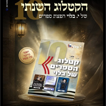
בחר אפשרויות
הוספה לסל
הגדה על פי יסודות
מעונות אריות –
רבותינו הרמחל והגרא
מאוצרותיו וכיסופי נפשו
– כריכה רכה
של פוסק הדור
₪
50.00
₪
20.00