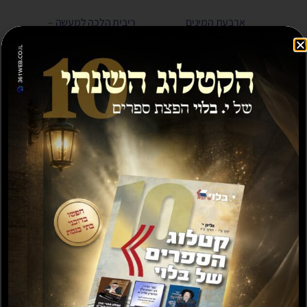
ארבעת המינים
ריבית הלכה למעשה –
למהדרין
מאת הרב וינד
₪
30.00
₪
30.00
₪
55.00
הוספה לסל
הוספה לסל
מבצע!
כשרות המזון תרומות
קיצור ספרי בדיקת