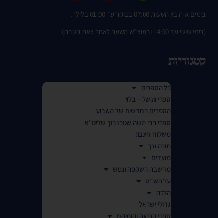
בימים א-ה בין השעות 07:00 בבוקר עד 01:00 בלילה.
(בימי שישי עד 14:00 ובמוצ"ש משעה לאחר צאת השבת)
קטגוריות
כל הספרים
ספרי ווגשל – בלוי
הספרים החדשים של השבוע
ספרי רבי משה שטרנבוך שליט"א
משלוח חינם!
תורה ונך
מועדים
מחשבה השקפה ונפש
על הש"ס
הלכה
גדולי ישראל
ספרי קריאה וקומיקס