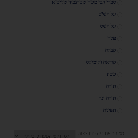
ספרי רבי משה שטרנבוך שליט"א
על הש"ס
על השס
פסח
קבלה
קריאה וקומיקס
שבת
תורה
תורה ונך
תפילה
מציגים את כל ⁦6⁩ התוצאות