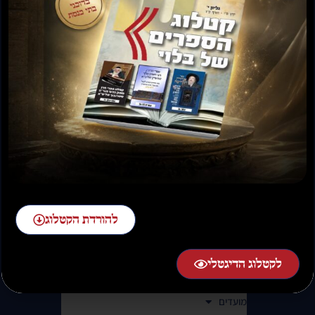
02-58-58-58-1 שלוחה 2
בימים א-ה בין השעות 07:00 בבוקר עד 01:00 בלילה.
(בימי שישי עד 14:00 ובמוצ"ש משעה לאחר צאת השבת)
קטגוריות
כל הספרים
ספרי ווגשל – בלוי
להורדת הקטלוג
הספרים החדשים של השבוע
ספרי רבי משה שטרנבוך שליט"א
לקטלוג הדיגטלי
משלוח חינם!
תורה ונך
מועדים